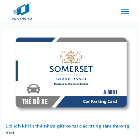
Nhảy
tới
nội
dung
Lợi
ích
khi
in
thẻ
nhựa
giữ
xe
tại
các
Lợi ích khi in thẻ nhựa giữ xe tại các trung tâm thương
trung
mại
tâm