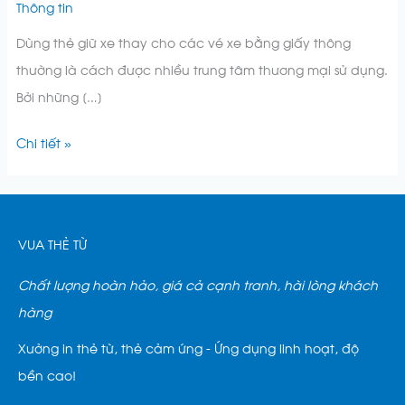
Thông tin
thương
Dùng thẻ giữ xe thay cho các vé xe bằng giấy thông
mại
thường là cách được nhiều trung tâm thương mại sử dụng.
Bởi những […]
Chi tiết »
VUA THẺ TỪ
Chất lượng hoàn hảo, giá cả cạnh tranh, hài lòng khách
hàng
Xưởng in thẻ từ, thẻ cảm ứng - Ứng dụng linh hoạt, độ
bền cao!