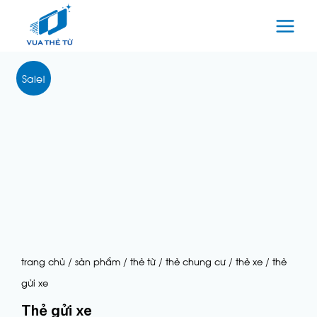
Nhảy
tới
nội
Giá
Giá
dung
Thẻ
Sale!
gốc
hiện
gửi
là:
tại
xe
12,000₫.
là:
số
9,500₫.
lượng
trang chủ
/
sản phẩm
/
thẻ từ
/
thẻ chung cư / thẻ xe
/ thẻ
gửi xe
Thẻ gửi xe