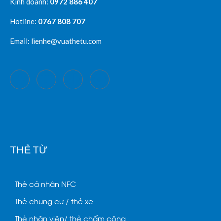
Kinh doanh:
0972 886 407
Hotline:
0767 808 707
Email: lienhe@vuathetu.com
THẺ TỪ
Thẻ cá nhân NFC
Thẻ chung cư / thẻ xe
Thẻ nhân viên/ thẻ chấm công