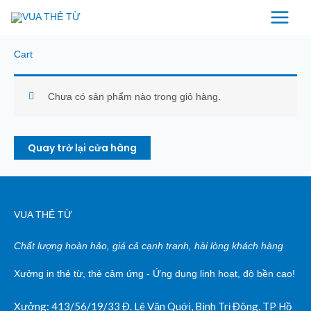
Nhảy
tới
nội
Cart
dung
Chưa có sản phẩm nào trong giỏ hàng.
Quay trở lại cửa hàng
VUA THẺ TỪ
Chất lượng hoàn hảo, giá cả cạnh tranh, hài lòng khách hàng
Xưởng in thẻ từ, thẻ cảm ứng - Ứng dụng linh hoạt, độ bền cao!
Xưởng: 413/56/19/33 Đ. Lê Văn Quới, Bình Trị Đông, TP Hồ